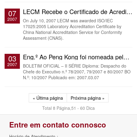
LECM Recebe o Certificado de Acreditação do Laboratório ISO/IEC 17025:2005
07
2007
On July 10, 2007 LECM was awarded ISO/IEC
17025:2005 Laboratory Accreditation Certificate by
China National Accreditation Service for Conformity
Assessment (CNAS).
Eng.º Ao Peng Kong foi nomeada pelo Chefe Executivo da RAEM para continuar como Presidente da Direcç...
03
2007
BOLETIM OFICIAL – II SÉRIE Diploma: Despacho do
Chefe do Executivo n.º 78/2007, 79/2007 e 80/2007 BO
N.º: 10/2007 Publicado em: 2007.03.07
« Última página
Próxima página »
Total 8 Página,51 - 60 Dica
Entre em contato connosco
Horário de Atendimento：