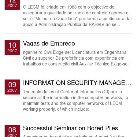
2007
O LECM foi criado em 1988 com o objectivo de
assegurar a qualidade por meio de controle rigoroso e
ser o “Melhor na Qualidade” por forma a continuar a dar
apoio à Administração Pública da RAEM e ao se...
Vagas de Emprego
10
2007
ngenheiro Civil Exige-se: Licenciatura em Engenharia
Civil ou superior De preferência com experiência em
trabalhos de construção civil Auxiliar Técnico Exige-se:
INFORMATION SECURITY MANAGEMENT
09
2007
The main duties of Center of Informatics (CI) are to
secure all the information in the computer networks, to
maintain tests and the computer networks of LECM
working properly, of which include:
Successful Seminar on Bored Piles
08
2007
A seminar on bored pile was held on August 3 at the