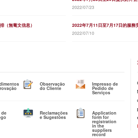
2022/07/23
務安排（無葡文信息）
2022年7月11日至7月17日的服
2022/07/10
dimentos
Observação
Impresso de
rovação
do Cliente
Pedido de
Serviços
 de
Reclamações
Application
ego
e Sugestões
form for
registration
in the
suppliers
record