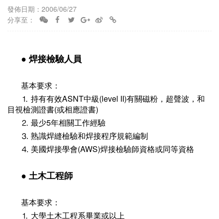
發佈日期：2006/06/27
分享至：
● 焊接檢驗人員
基本要求：
⒈ 持有有效ASNT中級(level II)有關磁粉，超聲波，和
目視檢測證書(或相應證書)
⒉ 最少5年相關工作經驗
⒊ 熟識焊縫檢驗和焊接程序規範編制
⒋ 美國焊接學會(AWS)焊接檢驗師資格或同等資格
● 土木工程師
基本要求：
⒈ 大學土木工程系畢業或以上