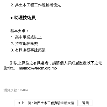
⒉ 具土木工程工作經驗者優先
● 助理技術員
基本要求：
⒈ 高中畢業或以上
⒉ 持有駕駛執照
⒊ 有興趣從事建築業
對以上職位之有興趣者，請將個人詳細履歷覆以下之電
郵地址：mailbox@lecm.org.mo
瀏覽次數：3464
上一個 : 澳門土木工程實驗室新大樓
返回