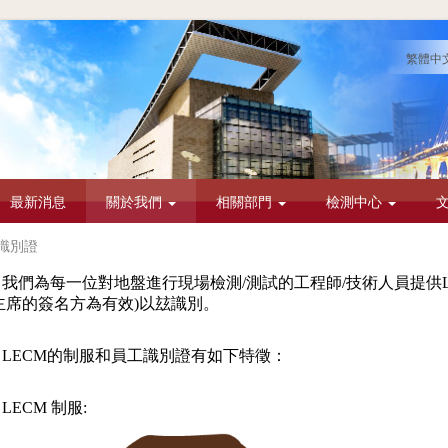
繁體中
最新消息
關於我們
相關部門
檢測中心
識別證
我們為每一位對地盤進行現場檢測/測試的工程師/技術人員提供L
主席的簽名方為有效)以玆識別。
LECM的制服和員工識別證有如下特徵：
LECM 制服: