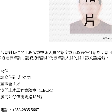
若您對我們的工程師或技術人員的態度或行為有任何意見，您
渠道進行投訴，請務必告訴我們被投訴人員的員工識別證編號：
寫信:
請寫信到以下地址:
董事會主席
澳門土木工程實驗室（LECM）
澳門氹仔偉龍馬路185號
電話：+853-2835 5667