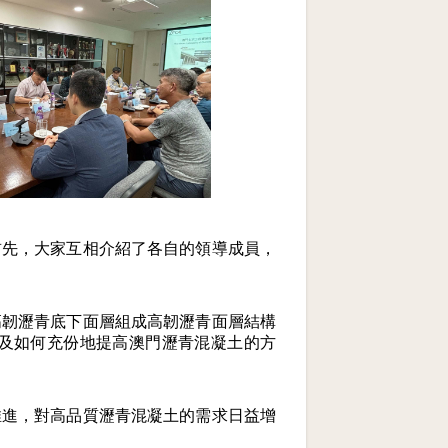
首先，大家互相介紹了各自的領導成員，
高韌瀝青底下面層組成高韌瀝青面層結構
及如何充份地提高澳門瀝青混凝土的方
推進，對高品質瀝青混凝土的需求日益增