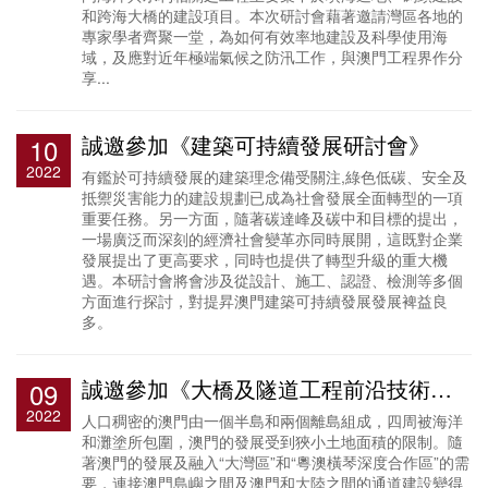
和跨海大橋的建設項目。本次研討會藉著邀請灣區各地的
專家學者齊聚一堂，為如何有效率地建設及科學使用海
域，及應對近年極端氣候之防汛工作，與澳門工程界作分
享...
誠邀參加《建築可持續發展研討會》
10
2022
有鑑於可持續發展的建築理念備受關注,綠色低碳、安全及
抵禦災害能力的建設規劃已成為社會發展全面轉型的一項
重要任務。另一方面，隨著碳達峰及碳中和目標的提出，
一場廣泛而深刻的經濟社會變革亦同時展開，這既對企業
發展提出了更高要求，同時也提供了轉型升級的重大機
遇。本研討會將會涉及從設計、施工、認證、檢測等多個
方面進行探討，對提昇澳門建築可持續發展發展裨益良
多。
誠邀參加《大橋及隧道工程前沿技術研討會》
09
2022
人口稠密的澳門由一個半島和兩個離島組成，四周被海洋
和灘塗所包圍，澳門的發展受到狹小土地面積的限制。隨
著澳門的發展及融入“大灣區”和“粵澳橫琴深度合作區”的需
要，連接澳門島嶼之間及澳門和大陸之間的通道建設變得