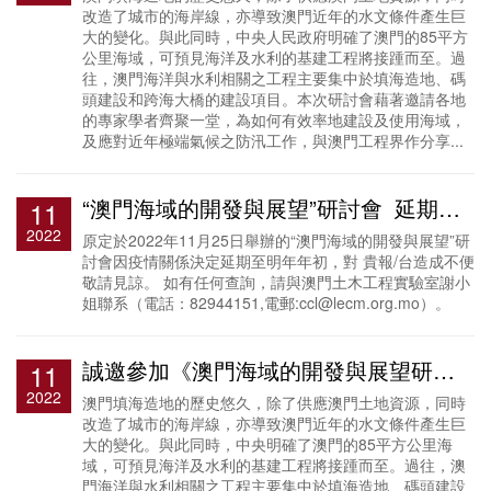
改造了城市的海岸線，亦導致澳門近年的水文條件產生巨
大的變化。與此同時，中央人民政府明確了澳門的85平方
公里海域，可預見海洋及水利的基建工程將接踵而至。過
往，澳門海洋與水利相關之工程主要集中於填海造地、碼
頭建設和跨海大橋的建設項目。本次研討會藉著邀請各地
的專家學者齊聚一堂，為如何有效率地建設及使用海域，
及應對近年極端氣候之防汛工作，與澳門工程界作分享...
“澳門海域的開發與展望”研討會_延期通知
11
2022
原定於2022年11月25日舉辦的“澳門海域的開發與展望”研
討會因疫情關係決定延期至明年年初，對 貴報/台造成不便
敬請見諒。 如有任何查詢，請與澳門土木工程實驗室謝小
姐聯系（電話：82944151,電郵:ccl@lecm.org.mo）。
誠邀參加《澳門海域的開發與展望研討會》
11
2022
澳門填海造地的歷史悠久，除了供應澳門土地資源，同時
改造了城市的海岸線，亦導致澳門近年的水文條件產生巨
大的變化。與此同時，中央明確了澳門的85平方公里海
域，可預見海洋及水利的基建工程將接踵而至。過往，澳
門海洋與水利相關之工程主要集中於填海造地、碼頭建設