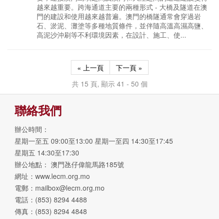
越來越重要。跨海通道主要的兩種形式 - 大橋及隧道在澳
門的建設和使用越來越普遍。澳門的橋隧通常會穿過岩
石、淤泥、灘塗等多種地質條件，並伴隨高溫高濕高鹽、
高泥沙沖刷等不利環境因素，在設計、施工、使...
« 上一頁
下一頁 »
共 15 頁, 顯示 41 - 50 個
聯絡我們
辦公時間：
星期一至五 09:00至13:00 星期一至四 14:30至17:45
星期五 14:30至17:30
辦公地點： 澳門氹仔偉龍馬路185號
網址：www.lecm.org.mo
電郵：
mailbox@lecm.org.mo
電話：(853) 8294 4488
傳真：(853) 8294 4848